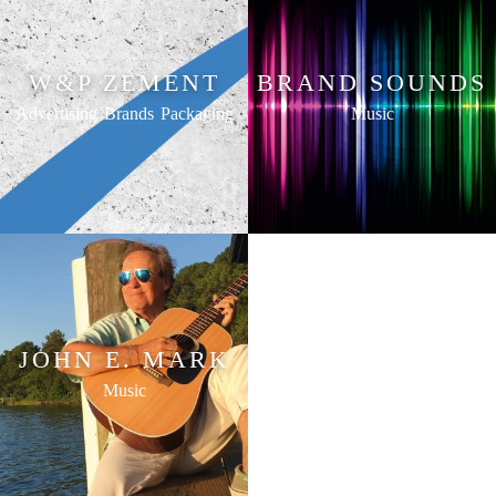
W&P ZEMENT
BRAND SOUNDS
Advertising
Brands
Packaging
Music
JOHN E. MARK
Music