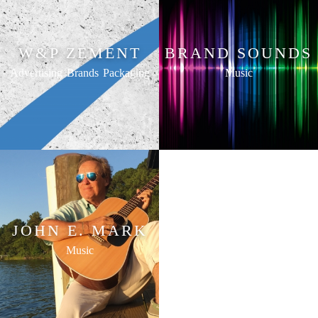
W&P ZEMENT
BRAND SOUNDS
Advertising
Brands
Packaging
Music
JOHN E. MARK
Music